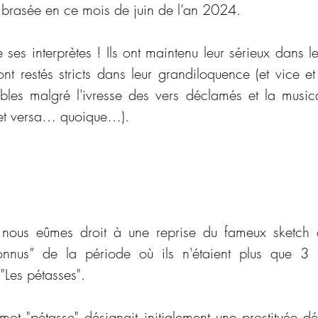
embrasée en ce mois de juin de l’an 2024.
 ses interprètes ! Ils ont maintenu leur sérieux dans leu
ont restés stricts dans leur grandiloquence (et vice et 
les malgré l'ivresse des vers déclamés et la musical
 et versa… quoique…).
 nous eûmes droit à une reprise du fameux sketch d
nnus” de la période où ils n'étaient plus que 3 (d
 "Les pétasses".
mot "pétasse" désignait initialement une prostituée dé