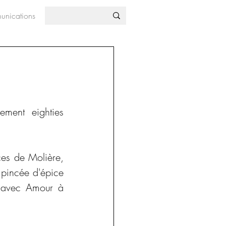
nications
ment eighties 
ces de Molière, 
 pincée d'épice 
 avec Amour à 