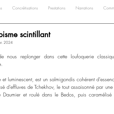
ns
Concrétisations
Prestations
Narrations
Commu
isme scintillant
pt. 2024
e nous replonger dans cette loufoquerie classique
e.
té et luminescent, est un salmigondis cohérent d'essen
ssé d'effluves de Tchekhov, le tout assaisonné par une
u Daumier et roulé dans le Bedos, puis caramélisé