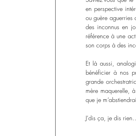
en perspective inté
ou guère aguerries q
des inconnus en jo
référence à une act
son corps à des in
Et là aussi, analogie
bénéficier à nos pr
grande orchestratri
mère maquerelle, à 
que je m’abstiendra
J’dis ça, je dis rie