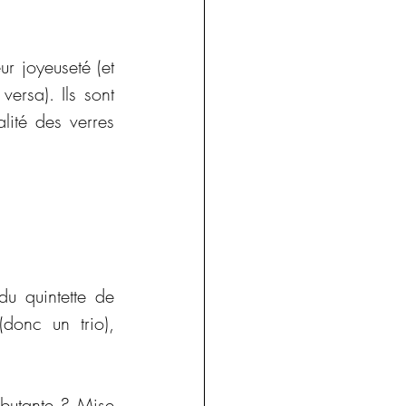
r joyeuseté (et 
versa). Ils sont 
ité des verres 
u quintette de 
onc un trio), 
butante ? Mise 