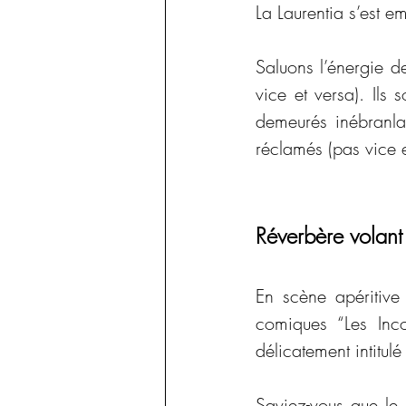
La Laurentia s’est 
Saluons l’énergie de
vice et versa). Ils s
demeurés inébranlab
réclamés (pas vice
Réverbère volant
En scène apéritive
comiques “Les Inco
délicatement intitulé
Saviez-vous que le 