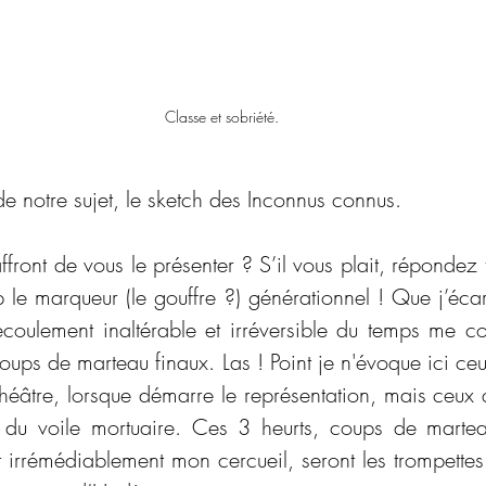
Classe et sobriété.
 notre sujet, le sketch des Inconnus connus.
affront de vous le présenter ? S’il vous plait, répondez 
 le marqueur (le gouffre ?) générationnel ! Que j’écart
’écoulement inaltérable et irréversible du temps me co
coups de marteau finaux. Las ! Point je n'évoque ici ceu
héâtre, lorsque démarre le représentation, mais ceux qu
e du voile mortuaire. Ces 3 heurts, coups de martea
t irrémédiablement mon cercueil, seront les trompettes