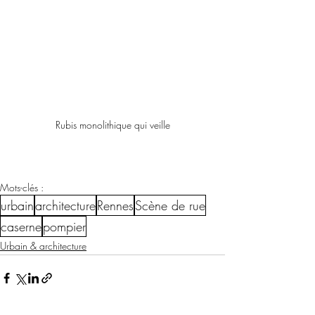
Rubis monolithique qui veille
Mots-clés :
urbain
architecture
Rennes
Scène de rue
caserne
pompier
Urbain & architecture