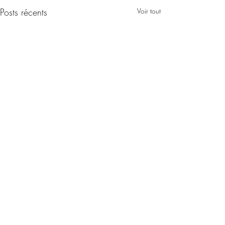
Posts récents
Voir tout
Commentaires
Colorful Limoges
Été bleu septentr