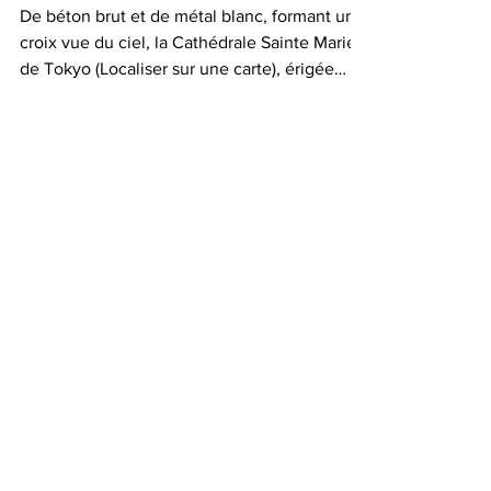
Saluer Marie
De béton brut et de métal blanc, formant une
croix vue du ciel, la Cathédrale Sainte Marie
de Tokyo (Localiser sur une carte), érigée
en...
Abonnez-vous
z-moi sur Instagra