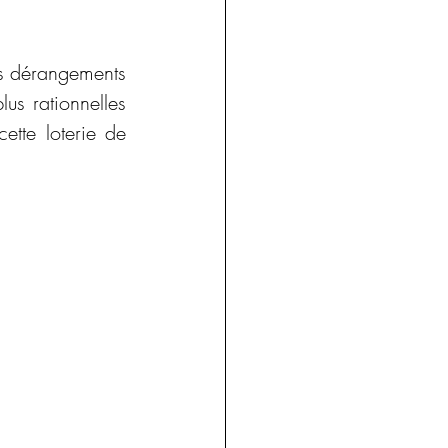
s dérangements 
us rationnelles 
tte loterie de 