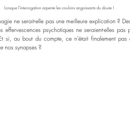
Lorsque l'interrogation arpente les couloirs angoissants du doute !
gie ne serait-elle pas une meilleure explication ? De
s effervescences psychotiques ne seraient-elles pas pl
si, au bout du compte, ce n'était finalement pas ce
re nos synapses ?