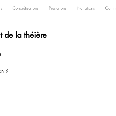
ns
Concrétisations
Prestations
Narrations
Commu
 de la théière
s
ion ?