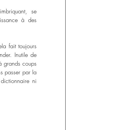
mbriquant, se 
issance à des 
a fait toujours 
er. Inutile de 
 à grands coups 
 passer par la 
case départ...) ou encore Uranie mais aussi Calliope ! Et cela, sans dictionnaire ni 